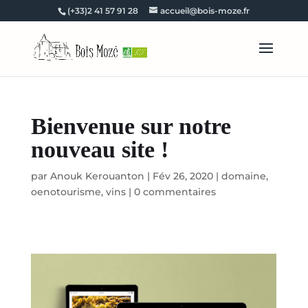
(+33)2 41 57 91 28
accueil@bois-moze.fr
Bienvenue sur notre
nouveau site !
par
Anouk Kerouanton
|
Fév 26, 2020
|
domaine
,
oenotourisme
,
vins
|
0 commentaires